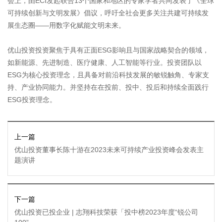
会上，由ECI发起联合13个国家和地区的专家学者共同发表了《全球
可持续创新与文明发展》倡议，呼吁全社会更多关注共建可持续发
展生态圈——用数字化赋能文明未来。
优山投资投资聚焦于具有正面ESG影响且与国家战略契合的领域，
如新能源、先进制造、医疗健康、人工智能等行业。投资团队以
ESG为核心投资理念，且具备对前沿科技发展的敏锐触角、专家支
持、产业协同能力。并坚持在在投前、投中、投后和持续全面践行
ESG投资理念。
上一篇
优山投资董事长陈十游在2023未来可持续产业投资峰会发表主
题演讲
下一篇
优山投资已投企业 | 志翔科技荣获「投中榜2023年度“锐公司