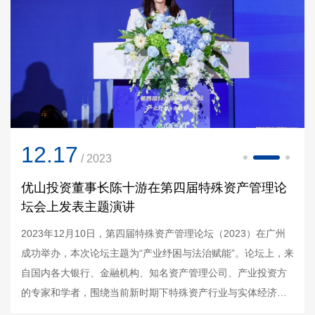
12.30
12.17
12.14
/ 2023
/ 2023
优山投资董事长在第二十届中国国际金融论坛发
优山投资董事长陈十游在第四届特殊资产管理论
优山投资董事长陈十游在2023未来可持续产业投
表主题演讲
坛会上发表主题演讲
资峰会发表主题演讲
第二十届中国国际金融论坛于2023年12月14-15日在上海召
2023年12月10日，第四届特殊资产管理论坛（2023）在广州
开，优山投资创始合伙人、董事长陈十游出席并发表演讲。陈
成功举办，本次论坛主题为“产业纾困与法治赋能”。论坛上，来
十游女士表示优山投资聚焦人工智能、先进制造与医疗健康赛
自国内各大银行、金融机构、知名资产管理公司、产业投资方
道的投资，目前一期基金20%的金额投资于人工智能赛道。她
的专家和学者，围绕当前新时期下特殊资产行业与实体经济的
在演讲中提到今年美国股市的上涨由AI驱动。美股人工智能主
循环发展问题，探讨引导产业资本、产业投资人参与金融风险