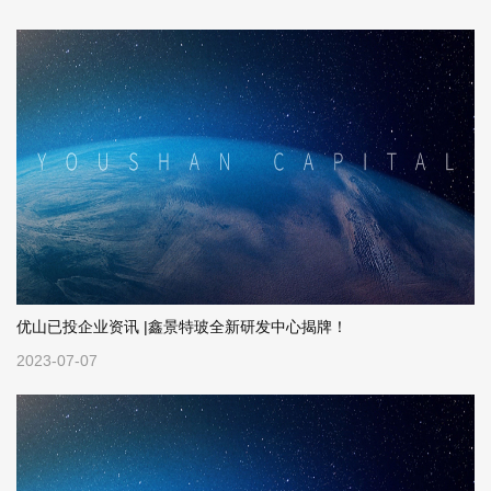
题的瑰丽七股占标普500指数的30%左右...
的化解与处置，产融结合赋能困...
优山已投企业资讯 |鑫景特玻全新研发中心揭牌！
2023-07-07